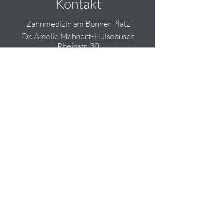
Kontakt
Zahnmedizin am Bonner Platz
Dr. Amelie Mehnert-Hülsebusch
Rheinstr. 30
80803 München
Tel
089-365 521
Fax 089-
3
61 864 6
kontakt@zahnmedizin-bonnerplatz.de
Öffnungszeiten
Montag 9-18 Uhr
Dienstag 7-16 Uhr
Mittwoch 14-20 Uhr